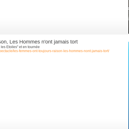
son, Les Hommes n'ont jamais tort
es Etoiles" et en tournée
pectacle/les-femmes-ont-toujours-raison-les-hommes-nont-jamais-tort/