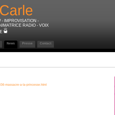
Carle
 IMPROVISATION -
NIMATRICE RADIO - VOIX
RE
News
Presse
Contact
/36-massacre-a-la-princesse.html