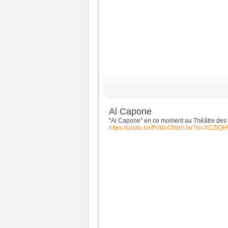
Al Capone
"Al Capone" en ce moment au Théâtre des 
https://youtu.be/PckioOWehJw?si=XCZi