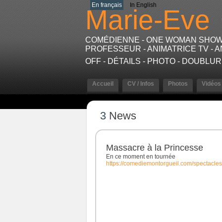
En français
In English
Marie-Eve
COMÉDIENNE - ONE WOMAN SHOW -
PROFESSEUR - ANIMATRICE TV - A
OFF - DÉTAILS - PHOTO - DOUBLU
Accueil
CV / Infos
Photos
Vidéos
3
News
Massacre à la Princesse
En ce moment en tournée
https://comediemontorgueil.com/spectacles